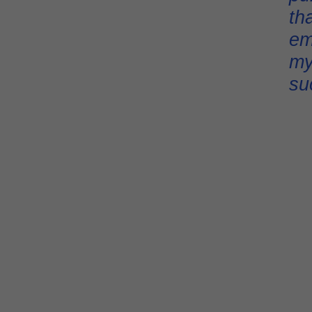
th
em
my
su