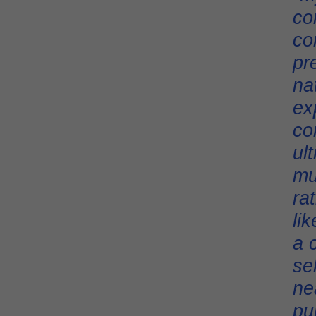
co
co
pr
na
ex
co
ul
mu
ra
li
a 
se
ne
pu