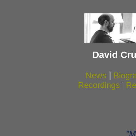
David Cr
News
|
Biogr
Recordings
|
Re
"M