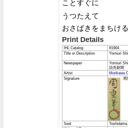
ことすぐに
うつたえて
おさばきをまちけ
Print Details
IHL Catalog
#1904
Title or Description
Yomiuri Shi
Newspaper
Yomiuri Sh
読売新聞
Artist
Morikawa C
Signature
周重
Seal
Toshidama s