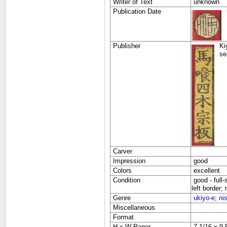
Writer of Text
unknown
Publication Date
Publisher
Ki
se
Carver
Impression
good
Colors
excellent
Condition
good - full-
left border; 
Genre
ukiyo-e
;
ni
Miscellaneous
Format
H x W Paper
7 1/16 x 9 5