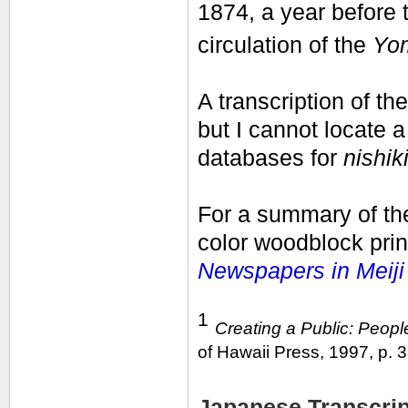
1874, a year before t
circulation of the
Yom
A transcription of th
but I cannot locate a
databases for
nishik
For a summary of the 
color woodblock prin
Newspapers in Meiji
1
Creating a Public: Peopl
of Hawaii Press, 1997, p. 
Japanese Transcript