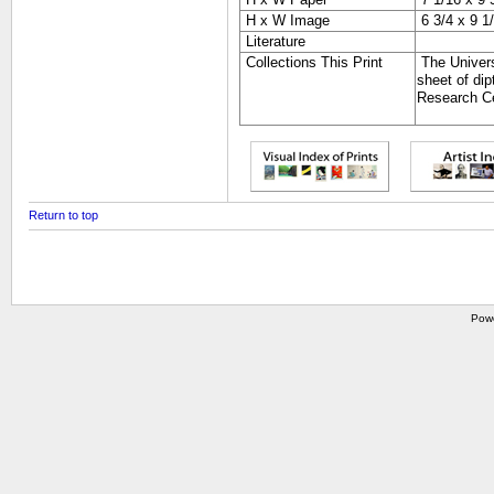
H x W Image
6 3/4 x 9 1/
Literature
Collections This Print
The Universi
sheet of di
Research Ce
Return to top
Pow