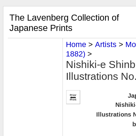
The Lavenberg Collection of
Japanese Prints
Home
‎ > ‎
Artists
‎ > ‎
Mo
1882)
‎ > ‎
Nishiki-e Shinb
Illustrations N
Ja
Nishik
Illustratio
b